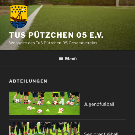
Zum
Inhalt
springen
TUS PÜTZCHEN 05 E.V.
Webseite des TuS Pützchen 05 Gesamtvereins
Menü
ABTEILUNGEN
Jugendfußball
Seniorenfußball